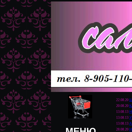
22.08.20
Ш
20.08.20
К
13.08.13
Н
13.08.13
У
13.08.13
А
МЕНЮ
28.08.20
Н